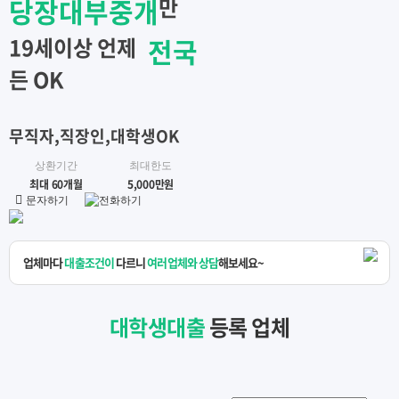
당장대부중개
만
19세이상 언제
전국
든 OK
무직자,직장인,대학생OK
상환기간
최대한도
최대 60개월
5,000만원
문자하기
전화하기
업체마다
대출조건이
다르니
여러업체와 상담
해보세요~
대학생대출
등록 업체