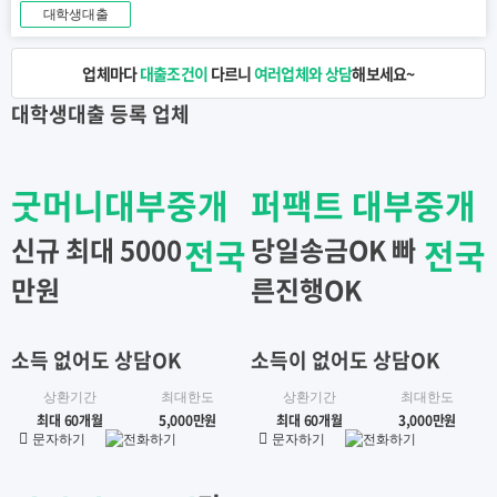
대학생대출
업체마다
대출조건이
다르니
여러업체와 상담
해보세요~
대학생대출
등록 업체
굿머니대부중개
퍼팩트 대부중개
신규 최대 5000
전국
당일송금OK 빠
전국
만원
른진행OK
소득 없어도 상담OK
소득이 없어도 상담OK
상환기간
최대한도
상환기간
최대한도
최대 60개월
5,000만원
최대 60개월
3,000만원
문자하기
전화하기
문자하기
전화하기