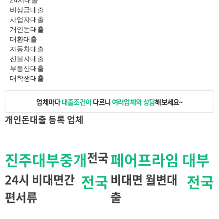
24시대출
비상금대출
사업자대출
개인돈대출
대환대출
자동차대출
신불자대출
부동산대출
대학생대출
업체마다
대출조건이
다르니
여러업체와 상담
해보세요~
개인돈대출
등록 업체
진주대부중개
전국
페어프라임 대부
24시 비대면간
전국
비대면 월변대
전국
편서류
출