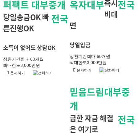
퍼팩트 대부중개
옥자대부
즉시
전국
비대
당일송금OK 빠
전국
면
른진행OK
당일입금
소득이 없어도 상담OK
상환기간
최대 60개월
상환기간
최대 60개월
최대한도
3,000만원
최대한도
3,000만원
문자하기
전화하기
문자하기
전화하기
믿음드림대부중
개
급한 자금 해결
전국
은 여기로