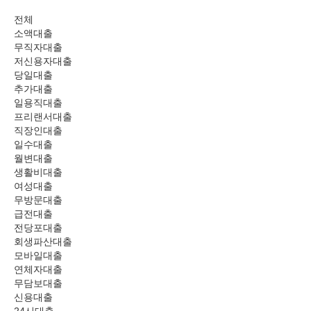
전체
소액대출
무직자대출
저신용자대출
당일대출
추가대출
일용직대출
프리랜서대출
직장인대출
일수대출
월변대출
생활비대출
여성대출
무방문대출
급전대출
전당포대출
회생파산대출
모바일대출
연체자대출
무담보대출
신용대출