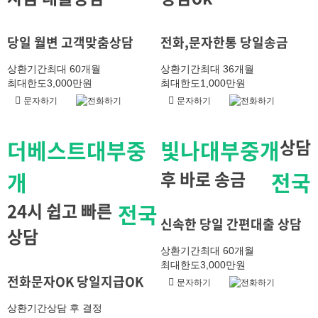
당일 월변 고객맞춤상담
전화,문자한통 당일송금
상환기간
최대 60개월
상환기간
최대 36개월
최대한도
3,000만원
최대한도
1,000만원
문자하기
전화하기
문자하기
전화하기
더베스트대부중
빛나대부중개
상담
개
후 바로 송금
전국
24시 쉽고 빠른
전국
신속한 당일 간편대출 상담
상담
상환기간
최대 60개월
최대한도
3,000만원
전화문자OK 당일지급OK
문자하기
전화하기
상환기간
상담 후 결정