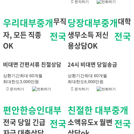
문자하기
전화하기
우리대부중개
무직
당장대부중개
대학
자, 모든 직종
전국
생무소득 저신
전국
OK
용상담OK
비대면 간편서류 친절상담
24시 비대면 당일송금
상환기간
최대 60개월
상환기간
최대 60개월
최대한도
3,000만원
최대한도
6,000만원
문자하기
전화하기
문자하기
전화하기
편안한승인대부
친절한 대부중개
전국 당일 긴급
전국
소액유도x 월변
전국
자금 대출상담
상담ok