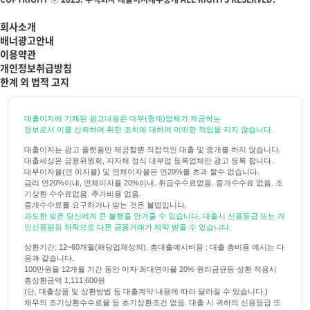
회사소개
배너광고안내
이용약관
개인정보취급방침
한계 외 법적 고지
대출이지에 기재된 광고내용은 대부(중개)업체가 제공하는
정보로서 이를 신뢰하여 취한 조치에 대하여 어떠한 책임을 지지 않습니다.
대출이지는 광고 플랫폼만 제공할뿐 직접적인 대출 및 중개를 하지 않습니다.
대출세상은 금융위원회, 지자체 정식 대부업 등록업체만 광고 등록 합니다.
대부이자율(연 이자율) 및 연체이자율은 연20%를 초과 할수 없습니다.
금리 연20%이내, 연체이자율 20%이내. 취급수수료없음. 중개수수료 없음. 조
기상환 수수료없음. 추가비용 없음.
중개수수료를 요구하거나 받는 것은 불법입니다.
과도한 빚은 당신에게 큰 불행을 안겨줄 수 있습니다. 대출시 신용등급 또는 개
인신용평점 하락으로 다른 금융거래가 제약 받을 수 있습니다.
상환기간: 12~60개월(해당업체상의), 총대출예시비용 : 대출 총비용 예시는 다
음과 같습니다.
100만원을 12개월 기간 동안 이자 최대연이율 20% 원리금균등 상환 적용시
총상환금액 1,111,600원
(단, 대출상품 및 상환방법 등 대출계약 내용에 따라 달라질 수 있습니다.)
채무의 조기상환수수료율 등 초기상환조건 없음. 대출 시 귀하의 신용등급 또