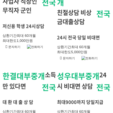
사업자 직장인
전국
개
무직자 군인
친절상담 비상
전국
금대출상담
저신용 학생 24시상담
상환기간
최대 60개월
24시 전국 당일 비대면
최대한도
1,000만원
상환기간
최대 60개월
문자하기
전화하기
최대한도
5,000만원
문자하기
전화하기
한결대부중개
소득
성우대부중개
24
만 있다면
전국
시 비대면 상담
전국
대 환 대 출 상 담
최대9000까지 당일지급
상환기간
최대 60개월
상환기간
최대 60개월