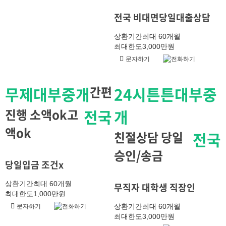
전국 비대면당일대출상담
상환기간
최대 60개월
최대한도
3,000만원
문자하기
전화하기
무제대부중개
간편
24시튼튼대부중
진행 소액ok고
전국
개
액ok
친절상담 당일
전국
승인/송금
당일입금 조건x
상환기간
최대 60개월
무직자 대학생 직장인
최대한도
1,000만원
상환기간
최대 60개월
문자하기
전화하기
최대한도
3,000만원