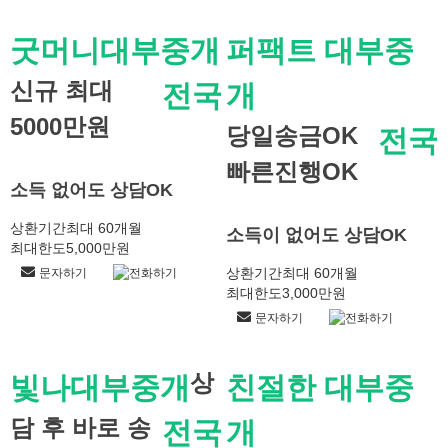
굿머니대부중개
퍼팩트 대부중
신규 최대
전국
개
5000만원
당일송금OK
전국
빠른진행OK
소득 없어도 상담OK
상환기간
최대 60개월
소득이 없어도 상담OK
최대한도
5,000만원
상환기간
최대 60개월
문자하기
전화하기
최대한도
3,000만원
문자하기
전화하기
상
빛나대부중개
친절한 대부중
담 후 바로 송
전국
개