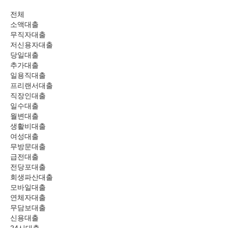
전체
소액대출
무직자대출
저신용자대출
당일대출
추가대출
일용직대출
프리랜서대출
직장인대출
일수대출
월변대출
생활비대출
여성대출
무방문대출
급전대출
전당포대출
회생파산대출
모바일대출
연체자대출
무담보대출
신용대출