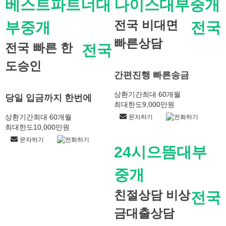
베스트파트너대
나이스대부중개
전국 비대면
부중개
전국
빠른상담
전국 빠른 한
전국
도승인
간편진행 빠른송금
상환기간
최대 60개월
당일 입금까지 한번에
최대한도
9,000만원
상환기간
최대 60개월
문자하기
전화하기
최대한도
10,000만원
문자하기
전화하기
24시으뜸대부
중개
친절상담 비상
전국
금대출상담