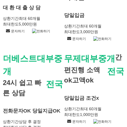
대 환 대 출 상 담
당일입금
상환기간
최대 60개월
최대한도
5,000만원
상환기간
최대 60개월
문자하기
전화하기
최대한도
3,000만원
문자하기
전화하기
간
더베스트대부중
무제대부중개
편진행 소액
개
전국
ok고액ok
24시 쉽고 빠
전국
른 상담
당일입금 조건x
상환기간
최대 60개월
전화문자OK 당일지급OK
최대한도
1,000만원
상환기간
상담 후 결정
문자하기
전화하기