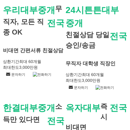
무
우리대부중개
24시튼튼대부
직자, 모든 직
전국
중개
종 OK
친절상담 당일
전국
승인/송금
비대면 간편서류 친절상담
상환기간
최대 60개월
무직자 대학생 직장인
최대한도
3,000만원
상환기간
최대 60개월
문자하기
전화하기
최대한도
3,000만원
문자하기
전화하기
소
즉
한결대부중개
옥자대부
전국
시
득만 있다면
전국
비대면