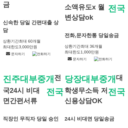
금
소액유도x 월
전국
변상담ok
신속한 당일 간편대출 상
담
전화,문자한통 당일송금
상환기간
최대 60개월
상환기간
최대 36개월
최대한도
3,000만원
최대한도
1,000만원
문자하기
전화하기
문자하기
전화하기
전
대
진주대부중개
당장대부중개
국24시 비대
학생무소득 저
전국
전국
면간편서류
신용상담OK
직장인 무직자 당일 승인
24시 비대면 당일송금