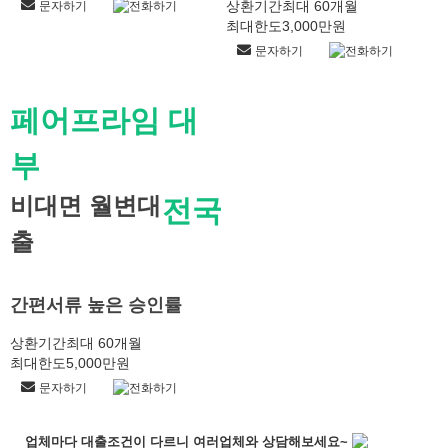
상환기간
최대 60개월
문자하기
전화하기
최대한도
3,000만원
문자하기
전화하기
페어프라임 대
부
비대면 월변대
전국
출
간편서류 높은 승인률
상환기간
최대 60개월
최대한도
5,000만원
문자하기
전화하기
업체마다
대출조건이
다르니
여러업체와 상담
해보세요~