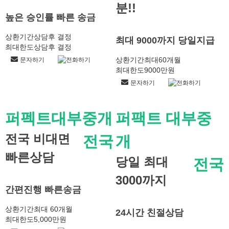
분!!
높은 승인률 빠른 송금
상환기간
상담후 결정
최대 9000까지 당일지급
최대한도
상담후 결정
상환기간
최대60개월
문자하기
전화하기
최대한도
9000만원
문자하기
전화하기
퍼펙트대부중개
퍼팩트 대부중
전국 비대면
전국
개
빠른상담
당일 최대
전국
3000까지
간편진행 빠른송금
상환기간
최대 60개월
24시간 친절상담
최대한도
5,000만원