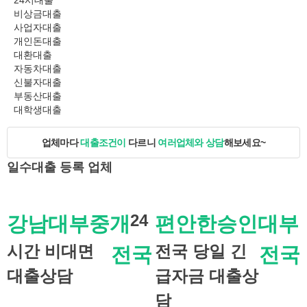
24시대출
비상금대출
사업자대출
개인돈대출
대환대출
자동차대출
신불자대출
부동산대출
대학생대출
업체마다
대출조건이
다르니
여러업체와 상담
해보세요~
일수대출
등록 업체
24
강남대부중개
편안한승인대부
시간 비대면
전국 당일 긴
전국
전국
대출상담
급자금 대출상
담