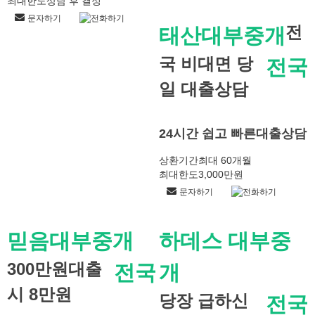
최대한도
상담 후 결정
문자하기
전화하기
전
태산대부중개
국 비대면 당
전국
일 대출상담
24시간 쉽고 빠른대출상담
상환기간
최대 60개월
최대한도
3,000만원
문자하기
전화하기
믿음대부중개
하데스 대부중
300만원대출
전국
개
시 8만원
당장 급하신
전국