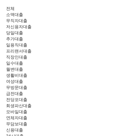
전체
소액대출
무직자대출
저신용자대출
당일대출
추가대출
일용직대출
프리랜서대출
직장인대출
일수대출
월변대출
생활비대출
여성대출
무방문대출
급전대출
전당포대출
회생파산대출
모바일대출
연체자대출
무담보대출
신용대출