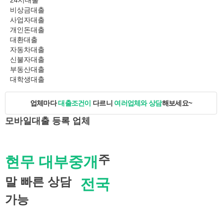
24시대출
비상금대출
사업자대출
개인돈대출
대환대출
자동차대출
신불자대출
부동산대출
대학생대출
업체마다
대출조건이
다르니
여러업체와 상담
해보세요~
모바일대출
등록 업체
주
현무 대부중개
말 빠른 상담
전국
가능