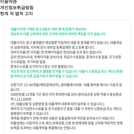
이용약관
개인정보취급방침
한계 외 법적 고지
대출이지에 기재된 광고내용은 대부(중개)업체가 제공하는
정보로서 이를 신뢰하여 취한 조치에 대하여 어떠한 책임을 지지 않습니다.
대출이지는 광고 플랫폼만 제공할뿐 직접적인 대출 및 중개를 하지 않습니다. 대출세상
은 금융위원회, 지자체 정식 대부업 등록업체만 광고 등록 합니다.
대부이자율(연 이자율) 및 연체이자율은 연20%를 초과 할수 없습니다.
금리 연20%이내, 연체이자율 20%이내. 취급수수료없음. 중개수수료 없음. 조기상환
수수료없음. 추가비용 없음.
중개수수료를 요구하거나 받는 것은 불법입니다.
과도한 빚은 당신에게 큰 불행을 안겨줄 수 있습니다. 대출시 신용등급 또는 개인신용평
점 하락으로 다른 금융거래가 제약 받을 수 있습니다.
상환기간: 12~60개월(해당업체상의), 총대출예시비용 : 대출 총비용 예시는 다음과 같
습니다.
100만원을 12개월 기간 동안 이자 최대연이율 20% 원리금균등 상환 적용시 총상환금
액 1,111,600원
(단, 대출상품 및 상환방법 등 대출계약 내용에 따라 달라질 수 있습니다.)
채무의 조기상환수수료율 등 초기상환조건 없음. 대출 시 귀하의 신용등급 또는 개인신
용평점이 하락할 수 있습니다.
계약을 체결하기 전에 자세한 내용은 상품설명서와 약관을 읽어보시기 바랍니다.
대출업체는 이용자의 소득,재산,부채상황,신용 및 변제계획 등을 고려해 객관적인 변제
능력을 초과하는 대출계약을 체결해서는 안됩니다.