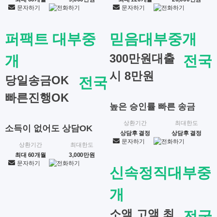
문자하기
전화하기
문자하기
전화하기
퍼팩트 대부중
믿음대부중개
300만원대출
개
전국
시 8만원
당일송금OK
전국
빠른진행OK
높은 승인률 빠른 송금
상환기간
최대한도
소득이 없어도 상담OK
상담후 결정
상담후 결정
문자하기
전화하기
상환기간
최대한도
최대 60개월
3,000만원
문자하기
전화하기
신속정직대부중
개
소액 고액 최
전국