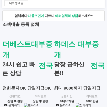
대학생대출
업체마다
대출조건이
다르니
여러업체와 상담
해보세요~
소액대출
등록 업체
더베스트대부중
하데스 대부중
개
개
24시 쉽고 빠
당장 급하신
전국
전국
른 상담
분!!
전화문자OK 당일지급OK
최대 9000까지 당일지급
상환기간
최대한도
상환기간
최대한도
상담 후 결정
상담 후 결정
최대60개월
9000만원
문자하기
전화하기
문자하기
전화하기