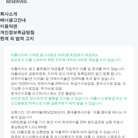
RESERVED.
회사소개
배너광고안내
이용약관
개인정보취급방침
한계 외 법적 고지
대출이지에 기재된 광고내용은 대부(중개)업체가 제공하는
정보로서 이를 신뢰하여 취한 조치에 대하여 어떠한 책임을 지지 않습니다.
대출이지는 광고 플랫폼만 제공할뿐 직접적인 대출 및 중개를 하지 않습니다.
대출세상은 금융위원회, 지자체 정식 대부업 등록업체만 광고 등록 합니다.
대부이자율(연 이자율) 및 연체이자율은 연20%를 초과 할수 없습니다.
금리 연20%이내, 연체이자율 20%이내. 취급수수료없음. 중개수수료 없음. 조
기상환 수수료없음. 추가비용 없음.
중개수수료를 요구하거나 받는 것은 불법입니다.
과도한 빚은 당신에게 큰 불행을 안겨줄 수 있습니다. 대출시 신용등급 또는 개
인신용평점 하락으로 다른 금융거래가 제약 받을 수 있습니다.
상환기간: 12~60개월(해당업체상의), 총대출예시비용 : 대출 총비용 예시는 다
음과 같습니다.
100만원을 12개월 기간 동안 이자 최대연이율 20% 원리금균등 상환 적용시
총상환금액 1,111,600원
(단, 대출상품 및 상환방법 등 대출계약 내용에 따라 달라질 수 있습니다.)
채무의 조기상환수수료율 등 초기상환조건 없음. 대출 시 귀하의 신용등급 또